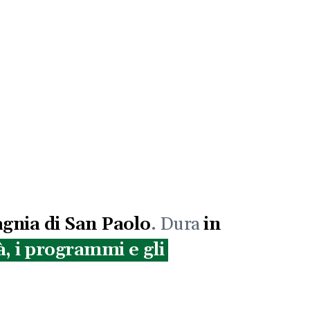
agnia di San Paolo
. Dura
in
tà, i programmi e gli