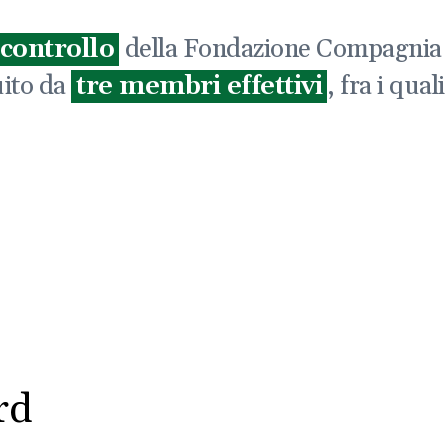
 controllo
della Fondazione Compagnia 
uito da
tre membri effettivi
, fra i qual
rd