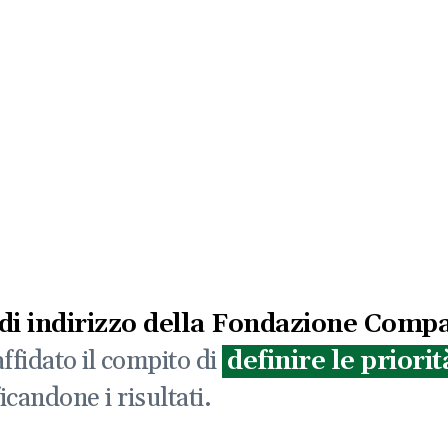
 di indirizzo della Fondazione Comp
affidato il compito di
definire le priori
candone i risultati.