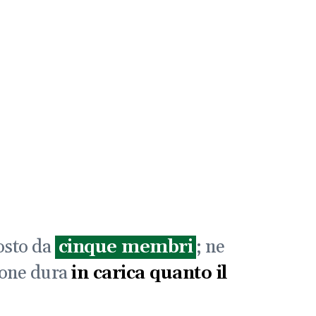
osto da
cinque membri
; ne
tione dura
in carica quanto il