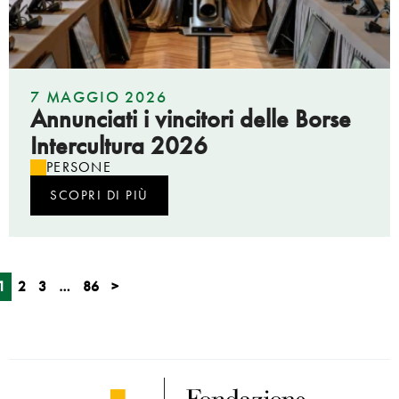
7 MAGGIO 2026
Annunciati i vincitori delle Borse
Intercultura 2026
PERSONE
SCOPRI DI PIÙ
1
2
3
…
86
>