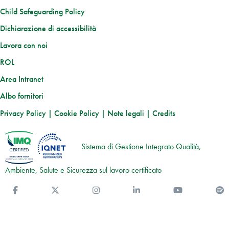
Child Safeguarding Policy
Dichiarazione di accessibilità
Lavora con noi
ROL
Area Intranet
Albo fornitori
Privacy Policy
|
Cookie Policy
|
Note legali
|
Credits
Sistema di Gestione Integrato Qualità,
Ambiente, Salute e Sicurezza sul lavoro certificato
Facebook
Twitter
Instagram
Linkedin
You Tube
S