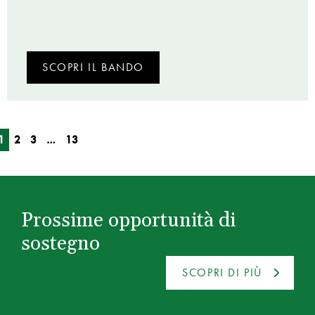
SCOPRI IL BANDO
1
2
3
…
13
Prossime opportunità di
sostegno
SCOPRI DI PIÙ