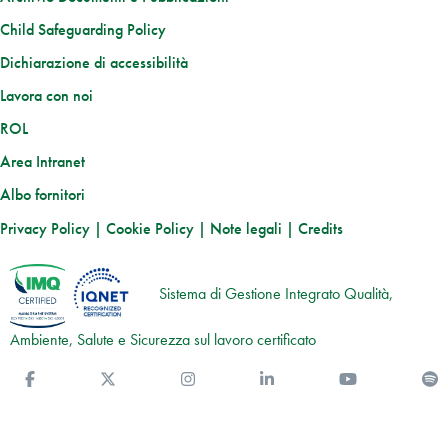
Child Safeguarding Policy
Dichiarazione di accessibilità
Lavora con noi
ROL
Area Intranet
Albo fornitori
Privacy Policy
|
Cookie Policy
|
Note legali
|
Credits
Sistema di Gestione Integrato Qualità,
Ambiente, Salute e Sicurezza sul lavoro certificato
Facebook
Twitter
Instagram
Linkedin
You Tube
S