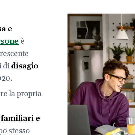
sa e
rsone
è
crescente
i di
disagio
020.
re la propria
familiari e
po stesso