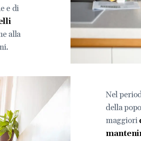
e e di
lli
ne alla
ni.
Nel perio
della pop
maggiori
mantenim