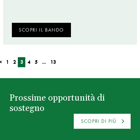
SCOPRI IL BANDO
<
1
2
3
4
5
…
13
Prossime opportunità di
sostegno
SCOPRI DI PIÙ