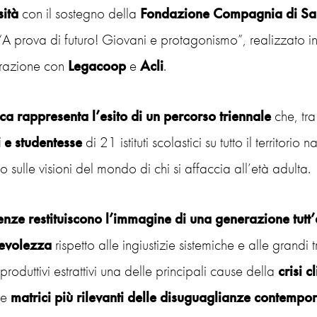
sità
con il sostegno della
Fondazione Compagnia di Sa
“A prova di futuro! Giovani e protagonismo”, realizzato i
razione con
Legacoop
e
Acli
.
rca rappresenta l’esito di un percorso triennale
che, tra
i e studentesse
di 21 istituti scolastici su tutto il territor
to sulle visioni del mondo di chi si affaccia all’età adulta.
enze restituiscono l’immagine di una generazione tutt’
evolezza
rispetto alle ingiustizie sistemiche e alle grandi 
produttivi estrattivi una delle principali cause della
crisi c
le
matrici più rilevanti delle disuguaglianze contempo