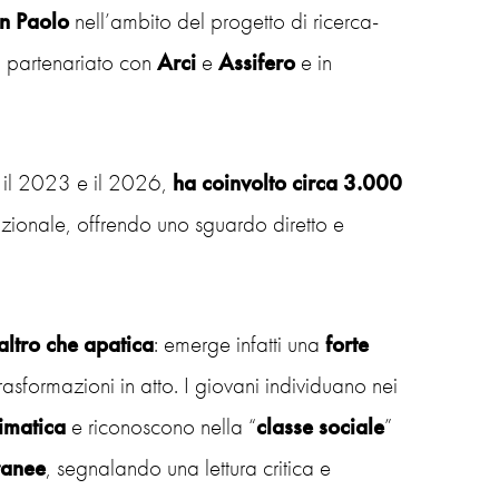
n Paolo
nell’ambito del progetto di ricerca-
n partenariato con
Arci
e
Assifero
e in
 il 2023 e il 2026,
ha coinvolto circa 3.000
io nazionale, offrendo uno sguardo diretto e
altro che apatica
: emerge infatti una
forte
trasformazioni in atto. I giovani individuano nei
limatica
e riconoscono nella “
classe sociale
”
ranee
, segnalando una lettura critica e