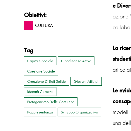
e Diver
Obiettivi:
azione 
CULTURA
collabo
La rice
Tag
student
Capitale Sociale
Cittadinanza Attiva
articola
Coesione Sociale
Creazione Di Reti Solide
Giovani Attivisti
Le evid
Identità Culturali
consap
Protagonismo Delle Comunità
modelli 
Rappresentanza
Sviluppo Organizzativo
una del