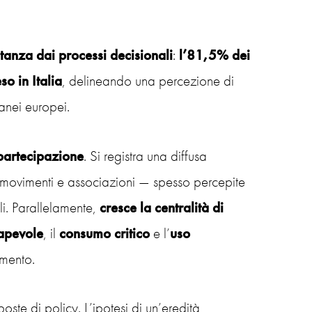
tanza dai processi decisionali
:
l’81,5% dei
o in Italia
, delineando una percezione di
tanei europei.
partecipazione
. Si registra una diffusa
ti, movimenti e associazioni — spesso percepite
li. Parallelamente,
cresce la centralità di
apevole
, il
consumo
critico
e l’
uso
amento.
ste di policy. L’ipotesi di un’eredità