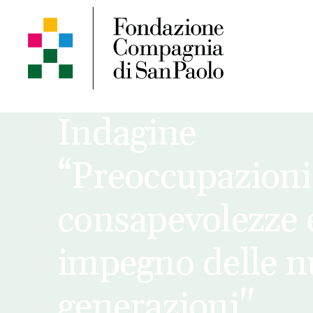
Indagine
“Preoccupazioni
consapevolezze 
impegno delle n
generazioni"