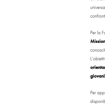
universa
confront
Per la F
Mission
conoscit
L’obiett
orienta
giovani
Per appr
disponib