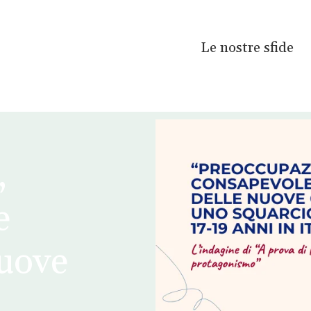
Le nostre sfide
,
e
uove