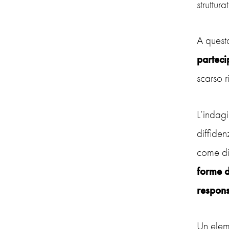
struttura
A quest
parteci
scarso r
L’indagi
diffiden
come dis
forme d
respons
Un eleme