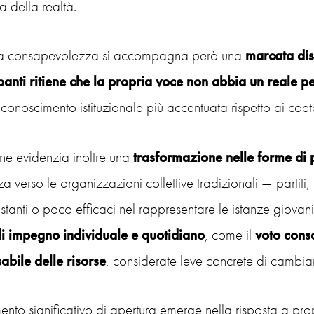
ta della realtà.
a consapevolezza si accompagna però una
marcata dis
panti ritiene che la propria voce non abbia un reale pes
iconoscimento istituzionale più accentuata rispetto ai coe
ne evidenzia inoltre una
trasformazione nelle forme di 
za verso le organizzazioni collettive tradizionali — parti
tanti o poco efficaci nel rappresentare le istanze giovani
i impegno individuale e quotidiano
, come il
voto
cons
abile delle risorse
, considerate leve concrete di cambi
nto significativo di apertura emerge nella risposta a propo